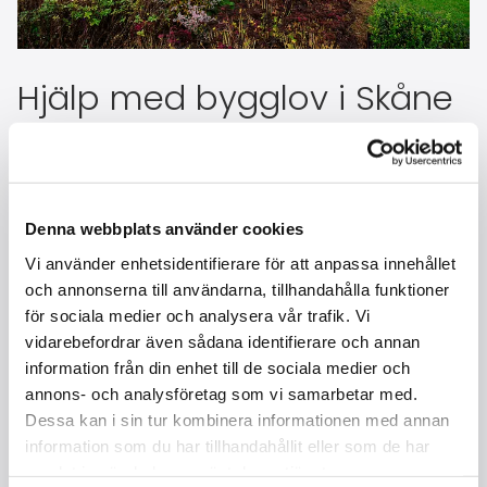
Hjälp med bygglov i Skåne
Tydliga ritningar och genomtänkta
underlag för bygglov som rör tomt,
trädgård och utemiljö.
Denna webbplats använder cookies
Vi använder enhetsidentifierare för att anpassa innehållet
Bygglov innebär att kommunen prövar om en planerad
och annonserna till användarna, tillhandahålla funktioner
byggnad eller förändring får genomföras. Det kan
för sociala medier och analysera vår trafik. Vi
behövas vid exempelvis plank, murar, garage, carport,
vidarebefordrar även sådana identifierare och annan
större förråd eller andra byggnationer som påverkar
information från din enhet till de sociala medier och
tomten och utemiljön.
annons- och analysföretag som vi samarbetar med.
Destil form & landskapsarkitektur hjälper till med
Dessa kan i sin tur kombinera informationen med annan
ritningar och underlag som visar vad som ska byggas,
information som du har tillhandahållit eller som de har
hur det placeras och hur förslaget fungerar i sin
samlat in när du har använt deras tjänster.
omgivning.