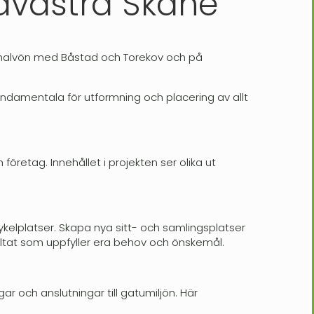
rdvästra Skåne
rehalvön med Båstad och Torekov och på
damentala för utformning och placering av allt
retag. Innehållet i projekten ser olika ut
cykelplatser. Skapa nya sitt- och samlingsplatser
resultat som uppfyller era behov och önskemål.
r och anslutningar till gatumiljön. Här