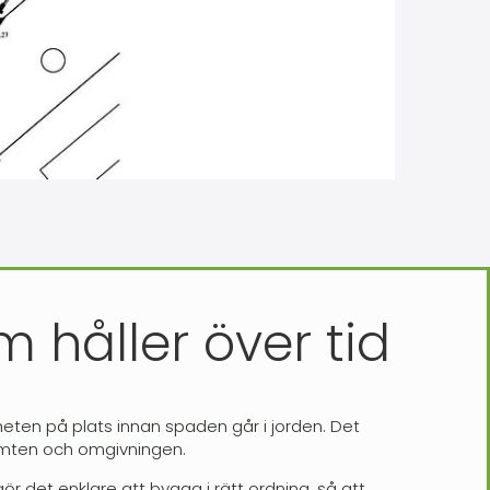
 håller över tid
lheten på plats innan spaden går i jorden. Det
tomten och omgivningen.
ör det enklare att bygga i rätt ordning, så att