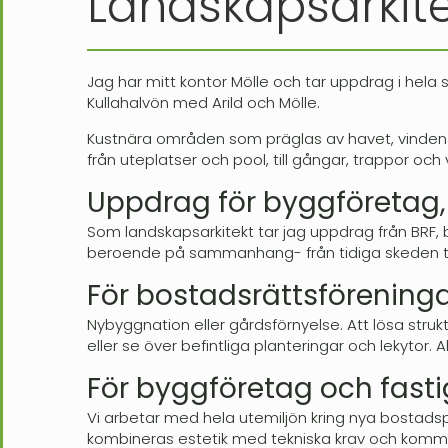
Landskapsarkite
Jag har mitt kontor Mölle och tar uppdrag i he
Kullahalvön med Arild och Mölle.
Kustnära områden som präglas av havet, vinden 
från uteplatser och pool, till gångar, trappor och 
Uppdrag för byggföretag,
Som landskapsarkitekt tar jag uppdrag från BRF, 
beroende på sammanhang- från tidiga skeden till
För bostadsrättsförening
Nybyggnation eller gårdsförnyelse. Att lösa struk
eller se över befintliga planteringar och lekytor.
För byggföretag och fast
Vi arbetar med hela utemiljön kring nya bostadspr
kombineras estetik med tekniska krav och komm