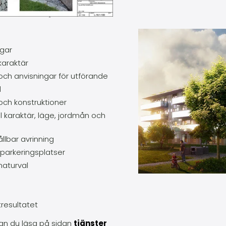
ngar
karaktär
ch anvisningar för utförande
d
 och konstruktioner
l karaktär, läge, jordmån och
llbar avrinning
 parkeringsplatser
maturval
resultatet
kan du läsa på sidan
tjänster