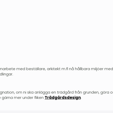
marbete med beställare, arkitekt m.fl nå hållbara miljöer me
lingar.
gnation, om ni ska anlägga en trädgård från grunden, göra om 
Se gärna mer under fliken
Trädgårdsdesign
.