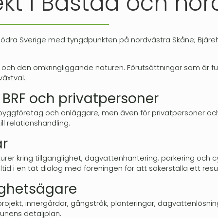
kt i Båstad och no
la södra Sverige med tyngdpunkten på nordvästra Skåne; Bjä
och den omkringliggande naturen. Förutsättningar som är fun
växtval.
 BRF och privatpersoner
byggföretag och anläggare, men även för privatpersoner och fö
 relationshandling.
ar
turer kring tillgänglighet, dagvattenhantering, parkering och 
 Alltid i en tät dialog med föreningen för att säkerställa ett 
ighetsägare
ojekt, innergårdar, gångstråk, planteringar, dagvattenlösninga
unens detaljplan.