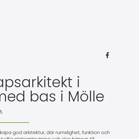
psarkitekt i
ed bas i Mölle
.
kapa god arkitektur, där rumslighet, funktion och
dlig platsanknytning och stor hänsyn till