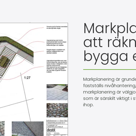
Markpl
att räk
bygga e
Markplanering är grunden
fastställs nivåhantering
markplanering är välgj
som är särskilt viktigt i
ihop.