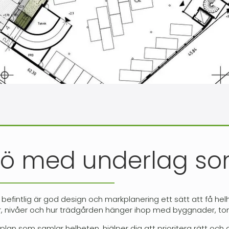
ö med underlag som
n befintlig är god design och markplanering ett sätt att få he
anter, nivåer och hur trädgården hänger ihop med byggnader, 
lan som samlar helheten, hjälper dig att prioritera rätt och g