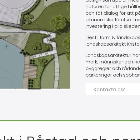
naturen för att ge hållba
och tät dialog för att
ekonomiska förutsättnin
investering i alla skeden
Destil form & landskaps
landskapsarkitekt Kristo
Landskapsarkitektur ha
mark, människor och natu
byggregler och rådande 
parkeringar och sophan
Kontakta oss