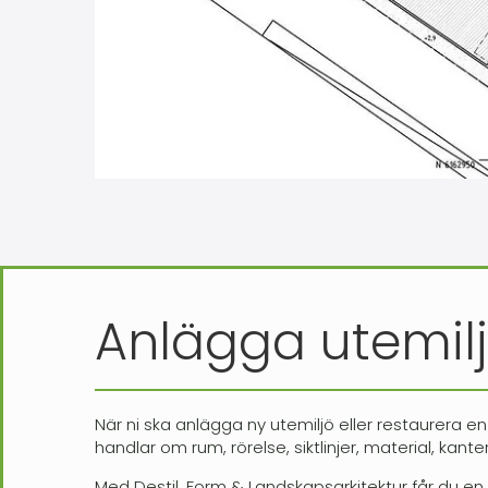
Anlägga utemilj
När ni ska anlägga ny utemiljö eller restaurera e
handlar om rum, rörelse, siktlinjer, material, k
Med Destil, Form & Landskapsarkitektur får du en p