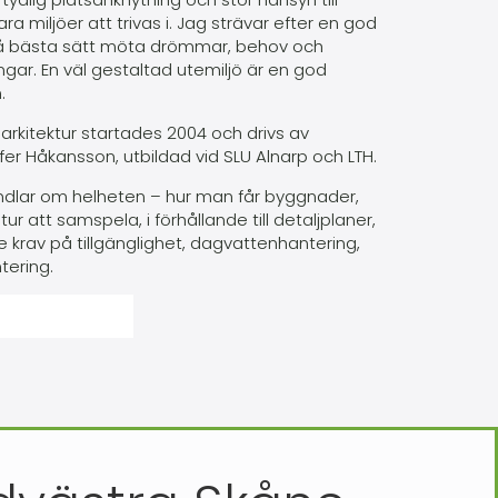
ra miljöer att trivas i. Jag strävar efter en god
 på bästa sätt möta drömmar, behov och
gar. En väl gestaltad utemiljö är en god
.
arkitektur startades 2004 och drivs av
fer Håkansson, utbildad vid SLU Alnarp och LTH.
ndlar om helheten – hur man får byggnader,
r att samspela, i förhållande till detaljplaner,
krav på tillgänglighet, dagvattenhantering,
tering.