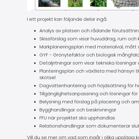
I ett projekt kan följande delar ingå:
Analys av platsen och rådande förutsättni
Skissförslag som visar huvuddrag, rum och 
Markplaneringsplan med materialval, mått o
GYF - Grönytefaktor och biologisk mångfal
Detaljritningar som visar tekniska lösningar
Planteringsplan och växtlista med hänsyn til
skötsel
Dagvattenhantering och höjdsättning för hå
Tillgänglighetsanpassning och lösningar för
Belysning med förslag på placering och ar
Bygghandlingar och beskrivningar
FFU när projektet ska upphandlas
Relationshandlingar som dokumenterar slut
Vill du se mer om vad som ingår i olika upplägg 